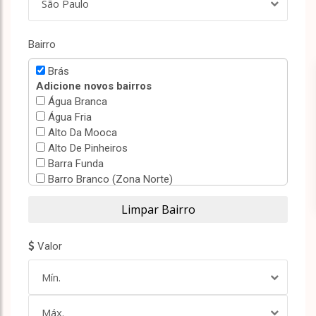
São Paulo
Bairro
Brás
Adicione novos bairros
Água Branca
Água Fria
Alto Da Mooca
Alto De Pinheiros
Barra Funda
Barro Branco (Zona Norte)
Bela Vista
Belenzinho
Bom Retiro
Bortolândia
Valor
Brooklin Paulista
Campos Elíseos
Mín.
Canindé
Carandiru
Máx.