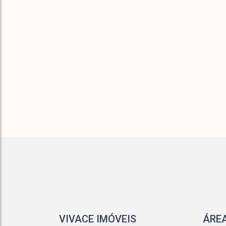
Mooca
Parada Inglesa
Paraíso
Pari
Parque Boturussu
Parque Da Mooca
Parque Edu Chaves
Parque Industrial Tomas Edson
Parque Novo Mundo
Parque São Domingos
Parque São Jorge
Parque São Lourenço
Parque Veloso
Penha De França
Perdizes
Pinheiros
Pirituba
República
Santa Cecília
VIVACE IMÓVEIS
ÁREA
Santa Teresinha