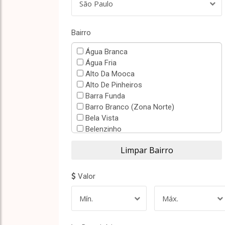
São Paulo
Bairro
Água Branca
Água Fria
Alto Da Mooca
Alto De Pinheiros
Barra Funda
Barro Branco (Zona Norte)
Bela Vista
Belenzinho
Bom Retiro
Bortolândia
Brás
Brooklin Paulista
Valor
Campos Elíseos
Canindé
Mín.
Máx.
Carandiru
Casa Verde