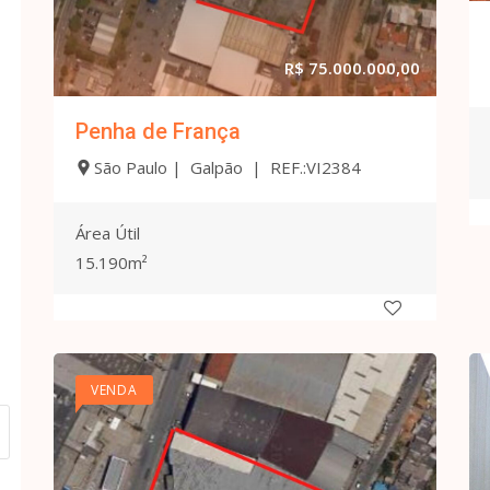
R$ 75.000.000,00
Penha de França
São Paulo | Galpão | REF.:VI2384
Área Útil
15.190m²
VENDA