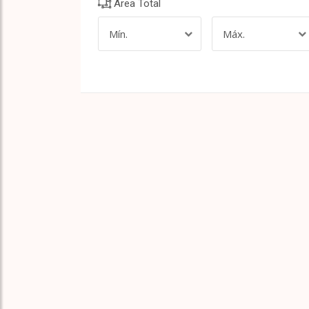
Área Total
Jardim Franca
Jardim Guanca
Mín.
Máx.
Jardim Guapira
Jardim Japão
Jardim Jaú (Zona Leste)
Jardim Leonor Mendes De Barros
Jardim Modelo
Jardim Paraíso
Jardim Paulista
Jardim Peri
Jardim Prudência
Jardim São Paulo(Zona Norte)
Jardim Virginia Bianca
Lapa
Lauzane Paulista
Liberdade
Limão
Luz
Mandaqui
Maranhão