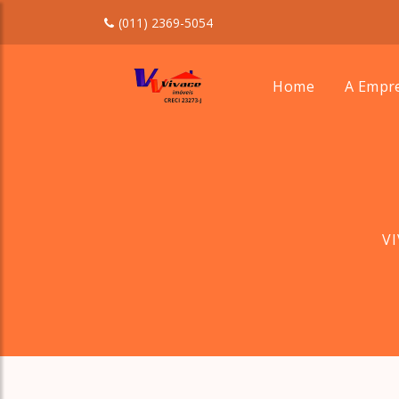
(011) 2369-5054
Home
A Empr
V