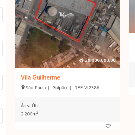
R$ 30.000.000,00
Vila Guilherme
São Paulo | Galpão | REF.:VI2386
Área Útil
2.200m²