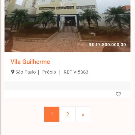
R$ 17.800.000,00
Vila Guilherme
São Paulo | Prédio | REF.:VI5883
1
2
»