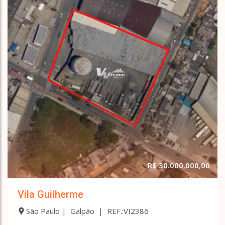
Vila Nova Conceição
Vila Nova Manchester
Vila Nova Mazzei
Vila Nova Savoia
Vila Olímpia
Vila Olinda
Vila Paiva
Vila Paulicéia
Vila Paulistana
Vila Popular
Vila Regente Feijó
Vila Rio Branco
Vila Sabrina
Vila Santa Maria
Vila Santa Teresa (Zona Leste)
R$ 30.000.000,00
Vila Santa Terezinha (Zona Norte)
Vila Souza
Vila Vessoni
Vila Guilherme
São Paulo | Galpão | REF.:VI2386