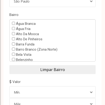
São Paulo
Bairro
Água Branca
Água Fria
Alto Da Mooca
Alto De Pinheiros
Barra Funda
Barro Branco (Zona Norte)
Bela Vista
Belenzinho
Bom Retiro
Bortolândia
Brás
Brooklin Paulista
Valor
Campos Elíseos
Canindé
Mín.
Carandiru
Casa Verde
Máx.