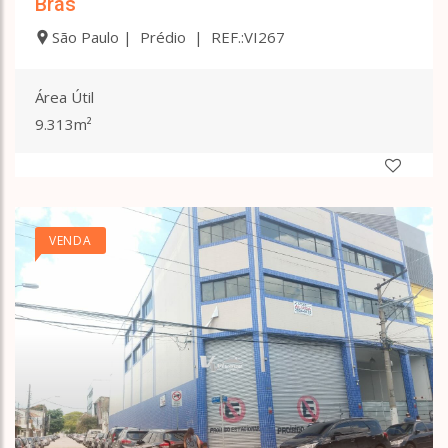
Brás
São Paulo | Prédio | REF.:VI267
Área Útil
9.313m²
VENDA