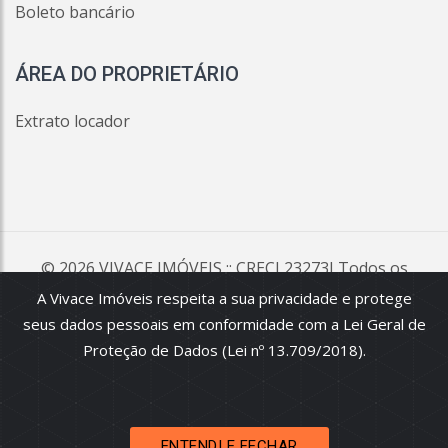
Boleto bancário
ÁREA DO PROPRIETÁRIO
Extrato locador
© 2026
VIVACE IMÓVEIS
:: CRECI 23273J Todos os
direitos reservados.
A Vivace Imóveis respeita a sua privacidade e protege
seus dados pessoais em conformidade com a Lei Geral de
Todas as informações e valores exibidos neste portal são fornecidos
pelos proprietários dos imóveis, podendo sofrer alterações sem
Proteção de Dados (Lei nº 13.709/2018).
aviso prévio. Antes da proposta, consulte nossos corretores.
ENTENDI E FECHAR