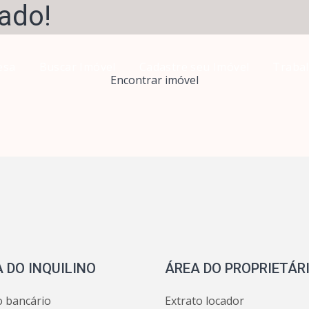
ado!
esa
Buscar Imóvel
Cadastre seu Imóvel
Traba
Encontrar imóvel
 DO INQUILINO
ÁREA DO PROPRIETÁR
o bancário
Extrato locador