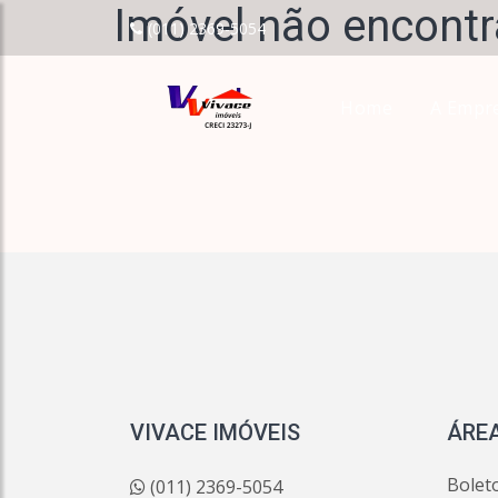
Imóvel não encontr
(011) 2369-5054
Home
A Empr
VIVACE IMÓVEIS
ÁREA
Bolet
(011) 2369-5054