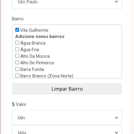
São Paulo
Bairro
Vila Guilherme
Adicione novos bairros
Água Branca
Água Fria
Alto Da Mooca
Alto De Pinheiros
Barra Funda
Barro Branco (Zona Norte)
Bela Vista
Belenzinho
Bom Retiro
Bortolândia
Valor
Brás
Brooklin Paulista
Mín.
Campos Elíseos
Canindé
Máx.