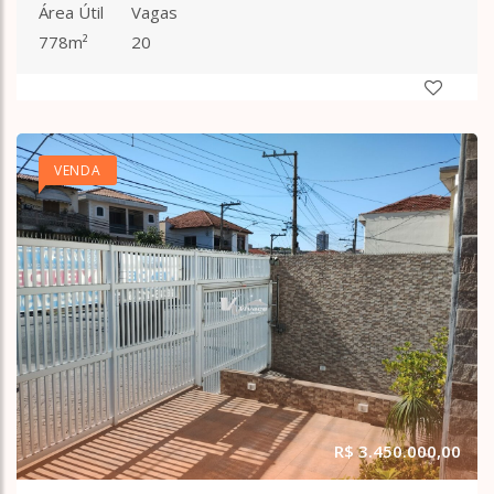
Área Útil
Vagas
778m²
20
VENDA
R$ 3.450.000,00