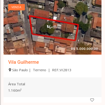
VENDA
R$ 5.000.000,00
Vila Guilherme
São Paulo | Terreno | REF.:VI2813
Área Total
1.160m²