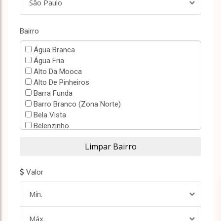
São Paulo
Bairro
Água Branca
Água Fria
Alto Da Mooca
Alto De Pinheiros
Barra Funda
Barro Branco (Zona Norte)
Bela Vista
Belenzinho
Bom Retiro
Bortolândia
Brás
Brooklin Paulista
Valor
Campos Elíseos
Canindé
Mín.
Carandiru
Casa Verde
Máx.