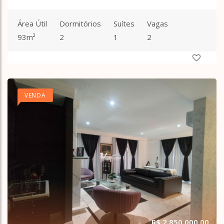
Vila Ede
Vila Esperança
Área Útil
Dormitórios
Suítes
Vagas
Vila Formosa
93m²
2
1
2
Vila Gomes Cardim
Vila Guilherme
Vila Gustavo
Vila Irmãos Arnoni
Vila Isolina Mazzei
VENDA
Vila Leonor
Vila Madalena
Vila Maria
Vila Maria Alta
Vila Maria Baixa
Vila Mazzei
Vila Medeiros
Vila Mesquita
Vila Moraes
Vila Nilo
Vila Nivi
Vila Nova Cachoeirinha
R$ 2.850.000,00