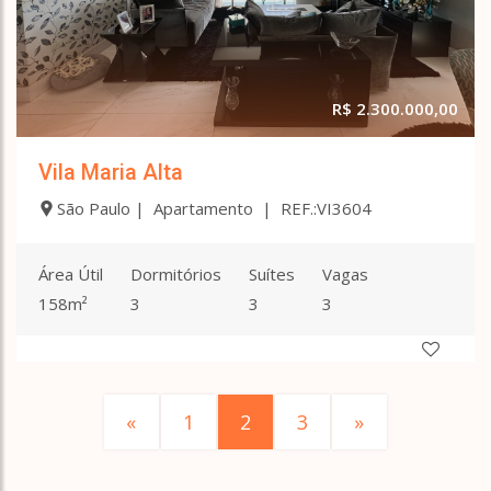
R$ 2.300.000,00
Vila Maria Alta
São Paulo | Apartamento | REF.:VI3604
Área Útil
Dormitórios
Suítes
Vagas
158m²
3
3
3
«
1
2
3
»