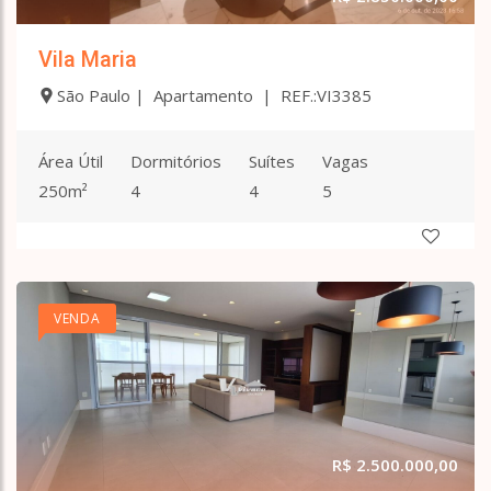
Vila Nova Conceição
Vila Nova Manchester
Vila Maria
Vila Nova Mazzei
Vila Nova Savoia
São Paulo | Apartamento | REF.:VI3385
Vila Olímpia
Vila Olinda
Vila Paiva
Área Útil
Dormitórios
Suítes
Vagas
Vila Paulicéia
250m²
4
4
5
Vila Paulistana
Vila Popular
Vila Regente Feijó
Vila Rio Branco
Vila Sabrina
VENDA
Vila Santa Maria
Vila Santa Teresa (Zona Leste)
Vila Santa Terezinha (Zona Norte)
Vila Souza
Vila Vessoni
R$ 2.500.000,00