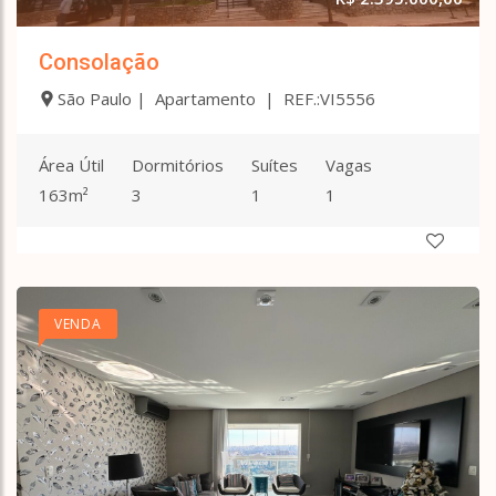
Consolação
São Paulo | Apartamento | REF.:VI5556
Área Útil
Dormitórios
Suítes
Vagas
163m²
3
1
1
VENDA