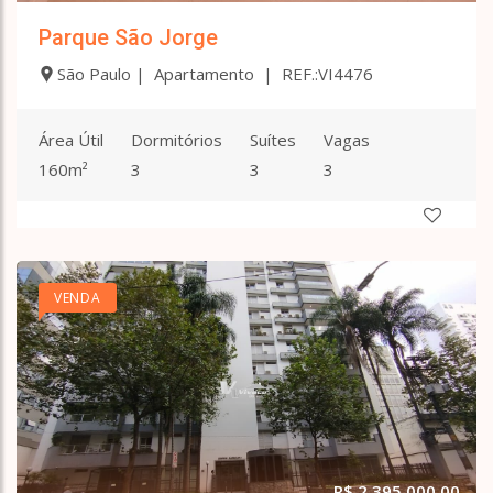
Parque São Jorge
São Paulo | Apartamento | REF.:VI4476
Área Útil
Dormitórios
Suítes
Vagas
160m²
3
3
3
VENDA
R$ 2.395.000,00