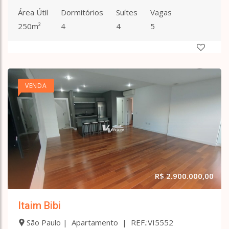
Santana
Área Útil
Dormitórios
Suítes
Vagas
Santo Amaro
Sítio Barrocada
250m²
4
4
5
Sítio Do Mandaqui
Sumaré
Tatuapé
Tremembé
Tucuruvi
VENDA
Vila Albertina
Vila Alexandria
Vila Amália (Zona Norte)
Vila América
Vila Aurora (Zona Norte)
Vila Bandeirantes
Vila Basileia
Vila Carrão
R$ 2.900.000,00
Vila Constança
Vila Continental
Itaim Bibi
Vila Corberi
Vila Do Encontro
São Paulo | Apartamento | REF.:VI5552
Vila Dom Pedro Ii